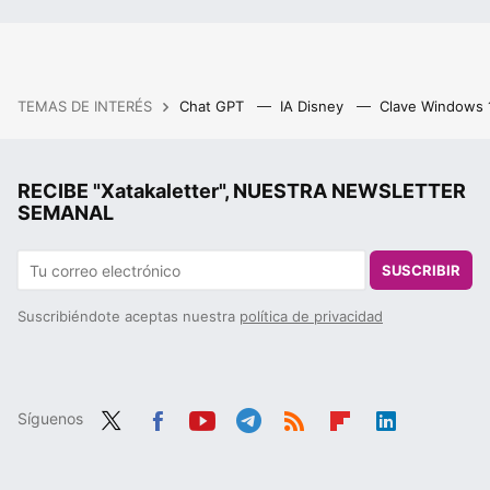
TEMAS DE INTERÉS
Chat GPT
IA Disney
Clave Windows
RECIBE "Xatakaletter", NUESTRA NEWSLETTER
SEMANAL
SUSCRIBIR
Suscribiéndote aceptas nuestra
política de privacidad
Síguenos
Twit
Fac
You
Tele
RSS
Flip
Link
ter
ebo
tub
gra
boa
edIn