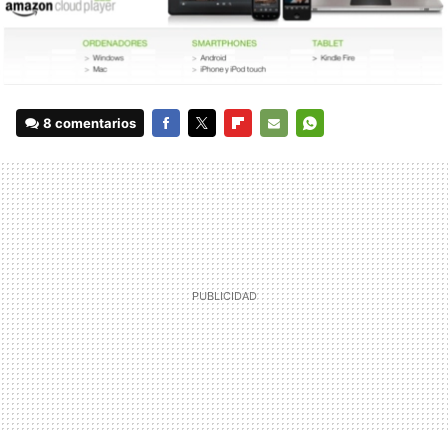
8 comentarios
FACEBOOK
TWITTER
FLIPBOARD
E-
WHATSAPP
MAIL