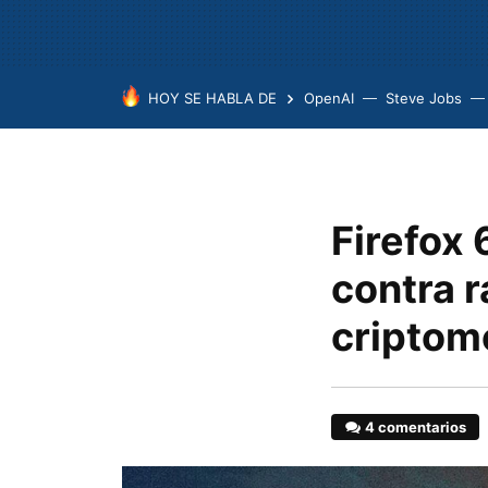
HOY SE HABLA DE
OpenAI
Steve Jobs
Firefox 
contra r
cripto
4 comentarios