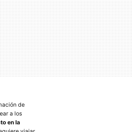
rmación de
ear a los
to en la
equiere viajar