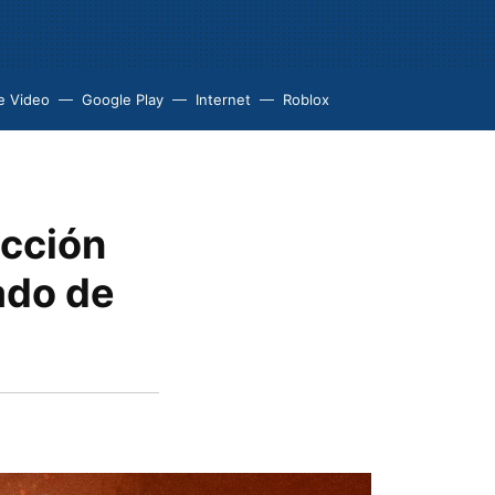
e Video
Google Play
Internet
Roblox
ección
ado de