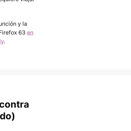
unción y la
Firefox 63
en
ly
.
 contra
ido)