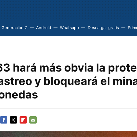
Generación Z
Android
Whatsapp
Descargar gratis
Prim
63 hará más obvia la prot
astreo y bloqueará el min
monedas
FACEBOOK
TWITTER
FLIPBOARD
E-
MAIL