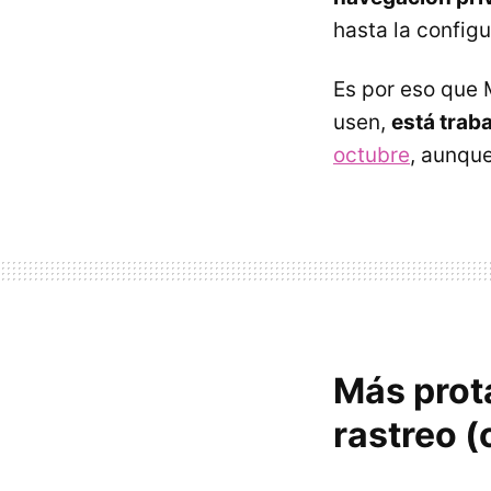
hasta la config
Es por eso que 
usen,
está trab
octubre
, aunqu
Más prot
rastreo (