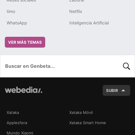
timo
Netflix
WhatsApp
Inteligencia Artificial
VER MÁS TEMAS
BUSC
SUBIR
Xataka
Xataka Móvil
Applesfera
Xataka Smart Home
Mundo Xiaomi