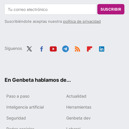
SUSCRIBIR
Suscribiéndote aceptas nuestra
política de privacidad
Síguenos
Twit
Fac
You
Tele
RSS
Flip
Link
ter
ebo
tub
gra
boa
edIn
ok
e
m
rd
En Genbeta hablamos de...
Paso a paso
Actualidad
Inteligencia artificial
Herramientas
Seguridad
Genbeta dev
Redes sociales
Laboral