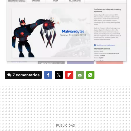
7 comentarios
FACEBOOK
TWITTER
FLIPBOARD
E-
WHATSAPP
MAIL