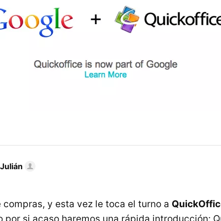
Julián
 compras, y esta vez le toca el turno a
QuickOffic
o por si acaso haremos una rápida introducción: Q