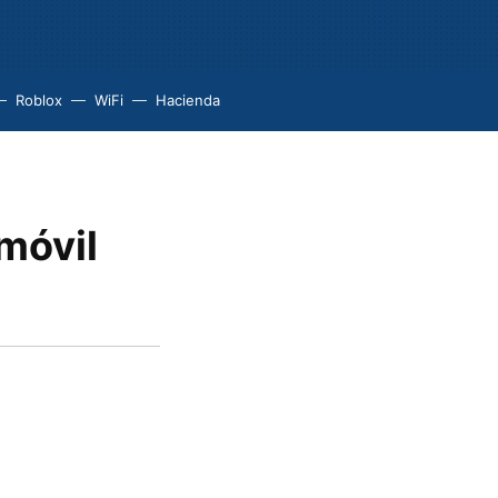
Roblox
WiFi
Hacienda
móvil