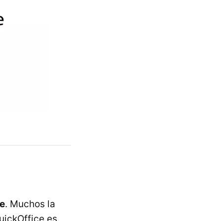
e
. Muchos la
uickOffice es