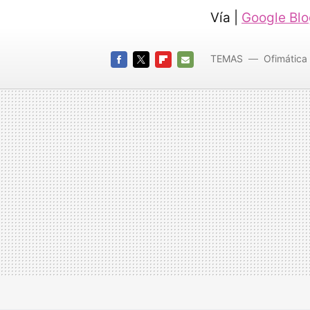
Vía |
Google Bl
TEMAS
Ofimática
FACEBOOK
TWITTER
FLIPBOARD
E-
MAIL