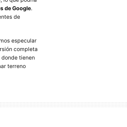
es de Google
.
entes de
emos especular
ersión completa
s donde tienen
ar terreno