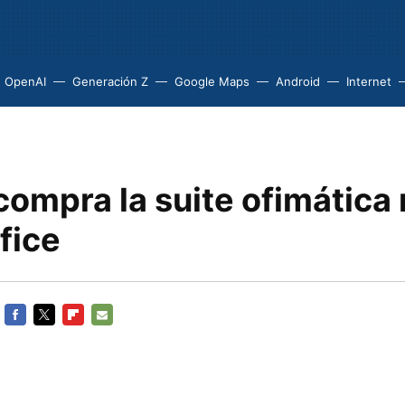
OpenAI
Generación Z
Google Maps
Android
Internet
ompra la suite ofimática 
fice
FACEBOOK
TWITTER
FLIPBOARD
E-
MAIL