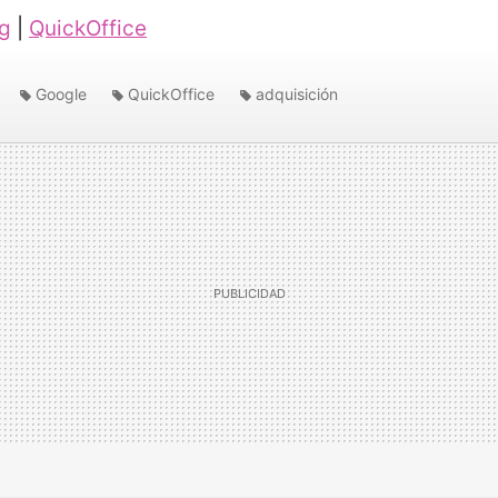
og
|
QuickOffice
Google
QuickOffice
adquisición