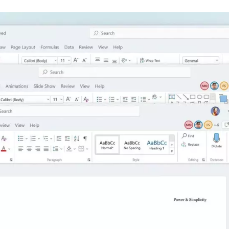
FACEBOOK
TWITTER
FLIPBOARD
E-
MAIL