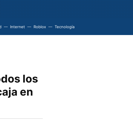
d
Internet
Roblox
Tecnología
odos los
caja en