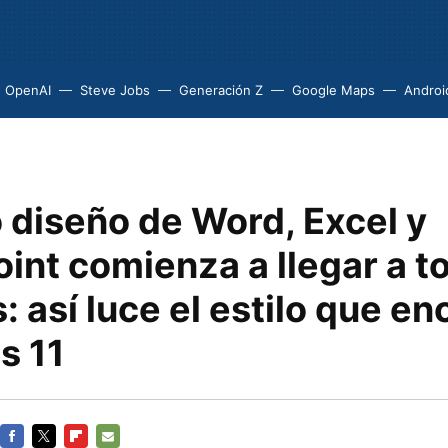
OpenAI
Steve Jobs
Generación Z
Google Maps
Androi
 diseño de Word, Excel y
nt comienza a llegar a t
: así luce el estilo que en
s 11