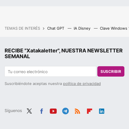
TEMAS DE INTERÉS
Chat GPT
IA Disney
Clave Windows
RECIBE "Xatakaletter", NUESTRA NEWSLETTER
SEMANAL
SUSCRIBIR
Suscribiéndote aceptas nuestra
política de privacidad
Síguenos
Twit
Fac
You
Tele
RSS
Flip
Link
ter
ebo
tub
gra
boa
edIn