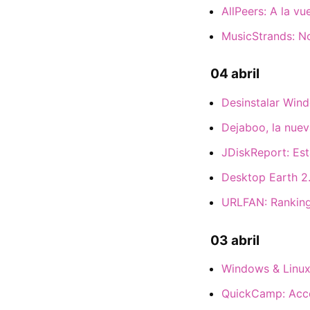
AllPeers: A la vu
MusicStrands: N
04 abril
Desinstalar Win
Dejaboo, la nueva
JDiskReport: Est
Desktop Earth 2.
URLFAN: Ranking
03 abril
Windows & Linux
QuickCamp: Acc