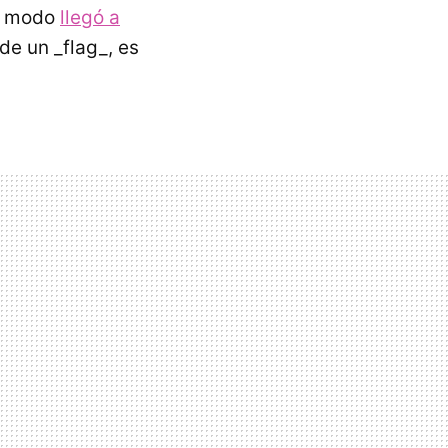
e modo
llegó a
de un _flag_, es