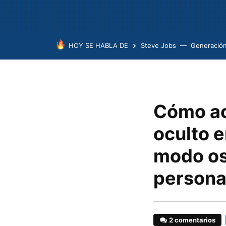
HOY SE HABLA DE
Steve Jobs
Generación
Cómo ac
oculto 
modo os
persona
2 comentarios