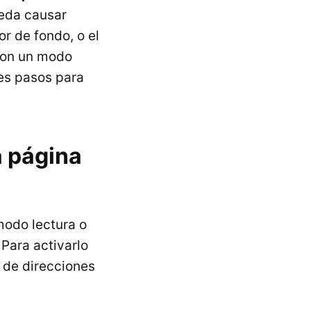
ueda causar
r de fondo, o el
con un modo
les pasos para
a página
modo lectura o
 Para activarlo
 de direcciones