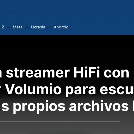
 Z
Meta
Ucrania
Android
 streamer HiFi con
y Volumio para esc
us propios archivo