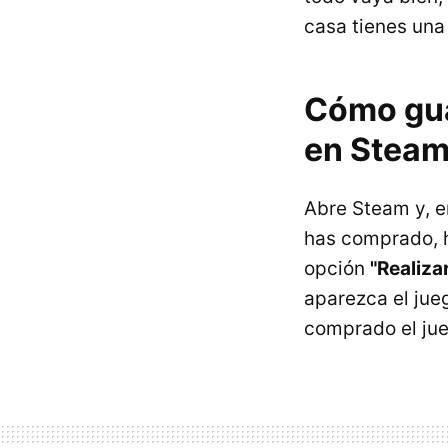
casa tienes una
Cómo gua
en Stea
Abre Steam y, e
has comprado, h
opción
"Realiza
aparezca el jue
comprado el jue