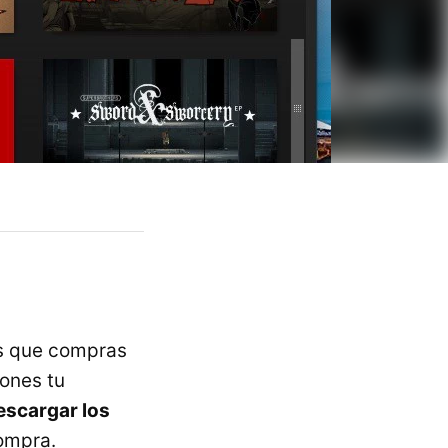
os que compras
iones tu
escargar los
compra.