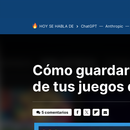
HOY SE HABLA DE
ChatGPT
Anthropic
Cómo guardar 
de tus juegos
5 comentarios
FACEBOOK
TWITTER
FLIPBOARD
E-
MAIL