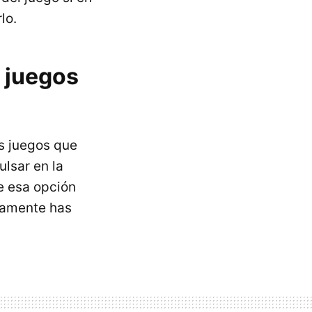
lo.
 juegos
s juegos que
lsar en la
e esa opción
lamente has