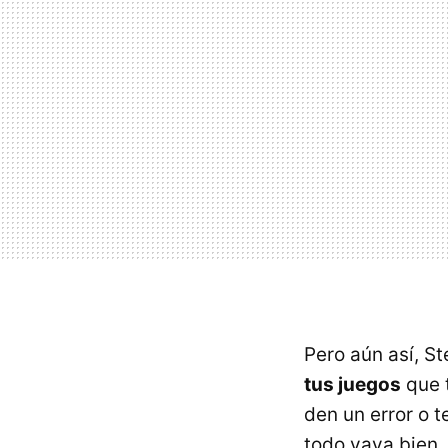
Pero aún así, S
tus juegos
que t
den un error o 
todo vaya bien, 