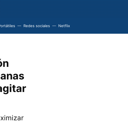
ortátiles
Redes sociales
Netflix
ón
tanas
agitar
ximizar