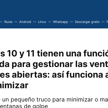
Rusia
Android
Linux
Whatsapp
Descargar gratis
P
 10 y 11 tienen una funci
da para gestionar las ven
es abiertas: así funciona 
nimizar
e un pequeño truco para minimizar o ma
ventanas de golpe