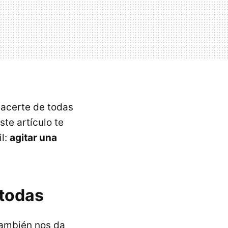
hacerte de todas
te artículo te
l:
agitar una
 todas
también nos da