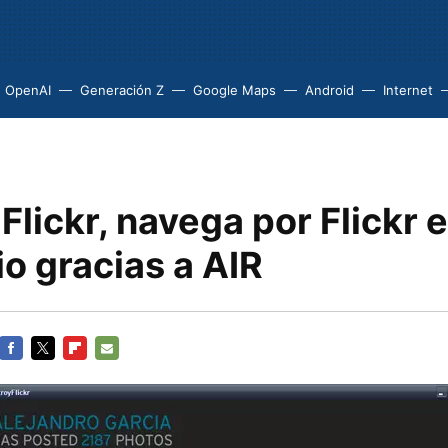
OpenAI
Generación Z
Google Maps
Android
Internet
Flickr, navega por Flickr e
io gracias a AIR
FACEBOOK
TWITTER
FLIPBOARD
E-
MAIL