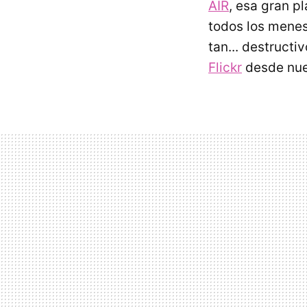
AIR
, esa gran p
todos los mene
tan... destructi
Flickr
desde nues