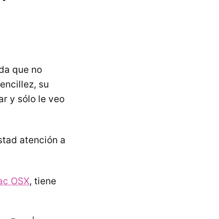
da que no
encillez, su
r y sólo le veo
stad atención a
ac OSX
, tiene