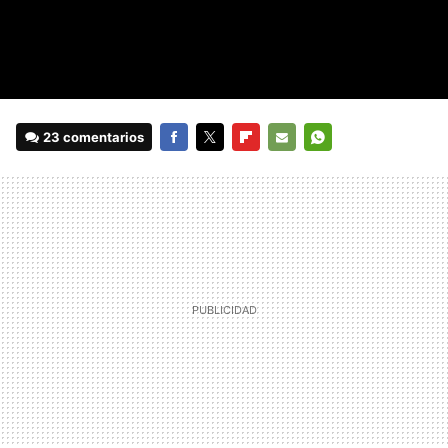
23 comentarios
FACEBOOK
TWITTER
FLIPBOARD
E-
WHATSAPP
MAIL