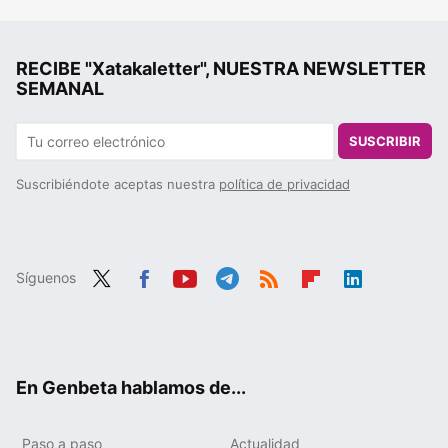
RECIBE "Xatakaletter", NUESTRA NEWSLETTER
SEMANAL
SUSCRIBIR
Suscribiéndote aceptas nuestra
política de privacidad
Síguenos
Twit
Fac
You
Tele
RSS
Flip
Link
ter
ebo
tub
gra
boa
edIn
ok
e
m
rd
En Genbeta hablamos de...
Paso a paso
Actualidad