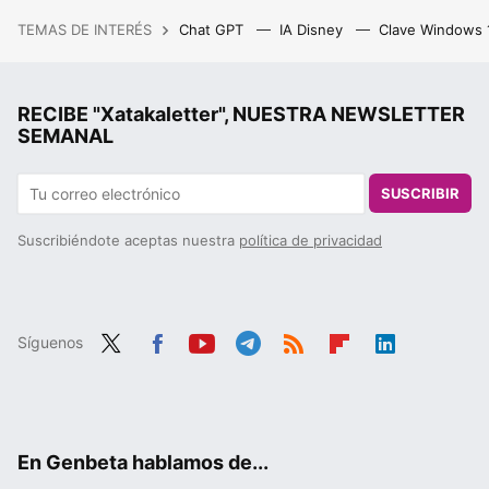
TEMAS DE INTERÉS
Chat GPT
IA Disney
Clave Windows
RECIBE "Xatakaletter", NUESTRA NEWSLETTER
SEMANAL
SUSCRIBIR
Suscribiéndote aceptas nuestra
política de privacidad
Síguenos
Twit
Fac
You
Tele
RSS
Flip
Link
ter
ebo
tub
gra
boa
edIn
ok
e
m
rd
En Genbeta hablamos de...