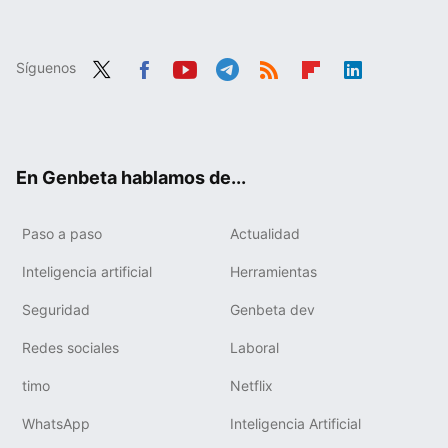
Síguenos
Twit
Fac
You
Tele
RSS
Flip
Link
ter
ebo
tub
gra
boa
edIn
ok
e
m
rd
En Genbeta hablamos de...
Paso a paso
Actualidad
Inteligencia artificial
Herramientas
Seguridad
Genbeta dev
Redes sociales
Laboral
timo
Netflix
WhatsApp
Inteligencia Artificial