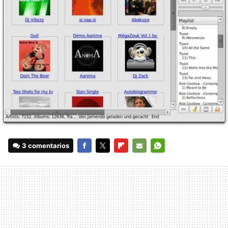
3 comentarios
FACEBOOK
TWITTER
FLIPBOARD
E-
WHATSAPP
MAIL