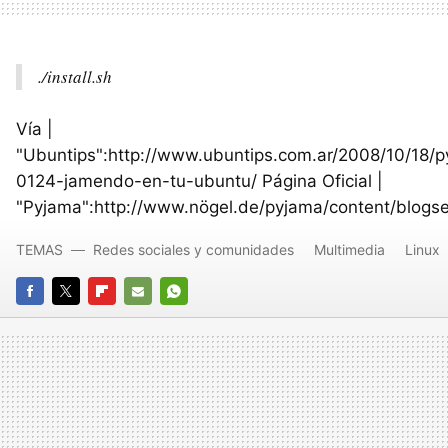
./install.sh
Vía |
"Ubuntips":http://www.ubuntips.com.ar/2008/10/18/
0124-jamendo-en-tu-ubuntu/ Página Oficial |
"Pyjama":http://www.nögel.de/pyjama/content/blogse
TEMAS
Redes sociales y comunidades
Multimedia
Linux
FACEBOOK
TWITTER
FLIPBOARD
E-
WHATSAPP
MAIL