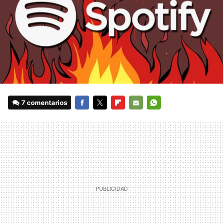
7 comentarios
FACEBOOK
TWITTER
FLIPBOARD
E-
WHATSAPP
MAIL