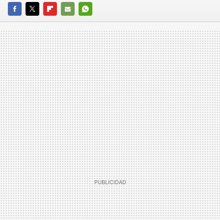
FACEBOOK
TWITTER
FLIPBOARD
E-
WHATSAPP
MAIL