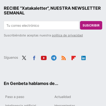
RECIBE "Xatakaletter", NUESTRA NEWSLETTER
SEMANAL
SUSCRIBIR
Suscribiéndote aceptas nuestra
política de privacidad
Síguenos
Twit
Fac
You
Tele
RSS
Flip
Link
ter
ebo
tub
gra
boa
edIn
ok
e
m
rd
En Genbeta hablamos de...
Paso a paso
Actualidad
Inteligencia artificial
Herramientas