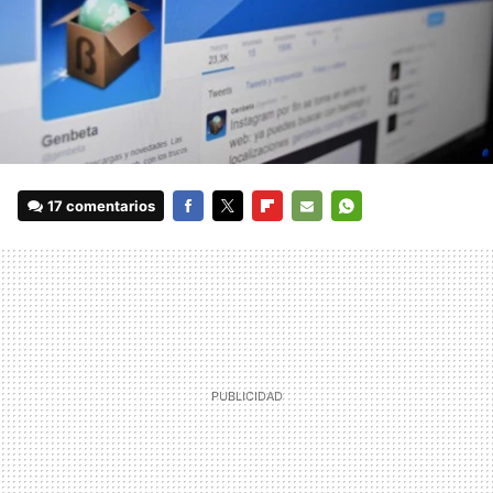
17 comentarios
FACEBOOK
TWITTER
FLIPBOARD
E-
WHATSAPP
MAIL