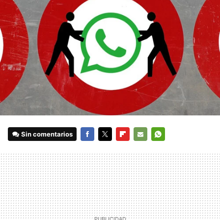
Sin comentarios
FACEBOOK
TWITTER
FLIPBOARD
E-
WHATSAPP
MAIL