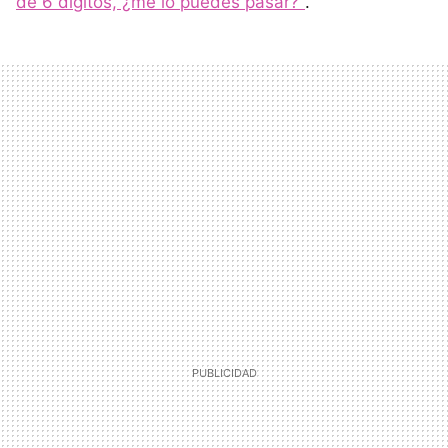
de 6 dígitos, ¿me lo puedes pasar?"
.