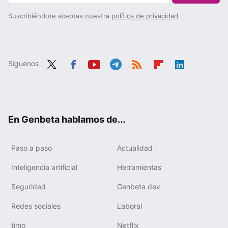
Suscribiéndote aceptas nuestra
política de privacidad
Síguenos
Twit
Fac
You
Tele
RSS
Flip
Link
ter
ebo
tub
gra
boa
edIn
ok
e
m
rd
En Genbeta hablamos de...
Paso a paso
Actualidad
Inteligencia artificial
Herramientas
Seguridad
Genbeta dev
Redes sociales
Laboral
timo
Netflix