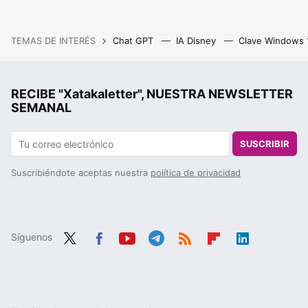
TEMAS DE INTERÉS
Chat GPT
IA Disney
Clave Windows
RECIBE "Xatakaletter", NUESTRA NEWSLETTER
SEMANAL
SUSCRIBIR
Suscribiéndote aceptas nuestra
política de privacidad
Síguenos
Twit
Fac
You
Tele
RSS
Flip
Link
ter
ebo
tub
gra
boa
edIn
ok
e
m
rd