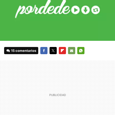
15 comentarios
FACEBOOK
TWITTER
FLIPBOARD
E-
WHATSAPP
MAIL