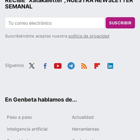
RECIBE "Xatakaletter", NUESTRA NEWSLETTER
SEMANAL
SUSCRIBIR
Suscribiéndote aceptas nuestra
política de privacidad
Síguenos
Twit
Fac
You
Tele
RSS
Flip
Link
ter
ebo
tub
gra
boa
edIn
ok
e
m
rd
En Genbeta hablamos de...
Paso a paso
Actualidad
Inteligencia artificial
Herramientas