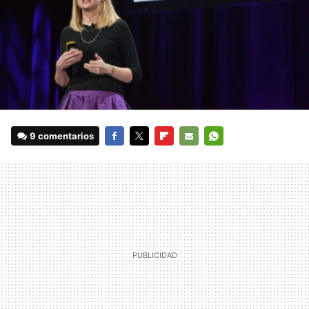
9 comentarios
FACEBOOK
TWITTER
FLIPBOARD
E-
WHATSAPP
MAIL