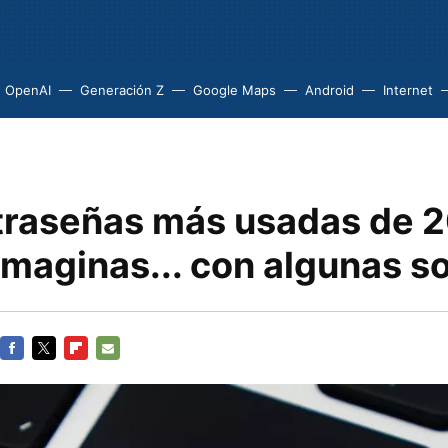
OpenAI
Generación Z
Google Maps
Android
Internet
traseñas más usadas de 
imaginas... con algunas s
FACEBOOK
TWITTER
FLIPBOARD
E-
MAIL