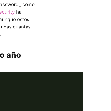
_password_ como
ecurity
ha
 aunque estos
y unas cuantas
.
do año