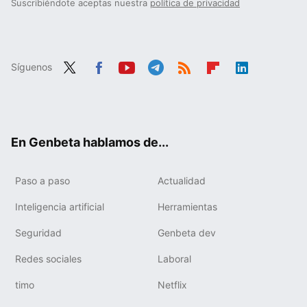
Suscribiéndote aceptas nuestra
política de privacidad
Síguenos
Twit
Fac
You
Tele
RSS
Flip
Link
ter
ebo
tub
gra
boa
edIn
ok
e
m
rd
En Genbeta hablamos de...
Paso a paso
Actualidad
Inteligencia artificial
Herramientas
Seguridad
Genbeta dev
Redes sociales
Laboral
timo
Netflix