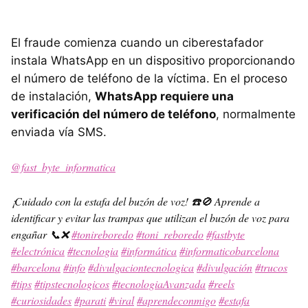
El fraude comienza cuando un ciberestafador
instala WhatsApp en un dispositivo proporcionando
el número de teléfono de la víctima. En el proceso
de instalación,
WhatsApp requiere una
verificación del número de teléfono
, normalmente
enviada vía SMS.
@fast_byte_informatica
¡Cuidado con la estafa del buzón de voz! ☎️🚫 Aprende a
identificar y evitar las trampas que utilizan el buzón de voz para
engañar 📞❌
#tonireboredo
#toni_reboredo
#fastbyte
#electrónica
#tecnologia
#informática
#informaticobarcelona
#barcelona
#info
#divulgaciontecnologica
#divulgación
#trucos
#tips
#tipstecnologicos
#tecnologiaAvanzada
#reels
#curiosidades
#parati
#viral
#aprendeconmigo
#estafa