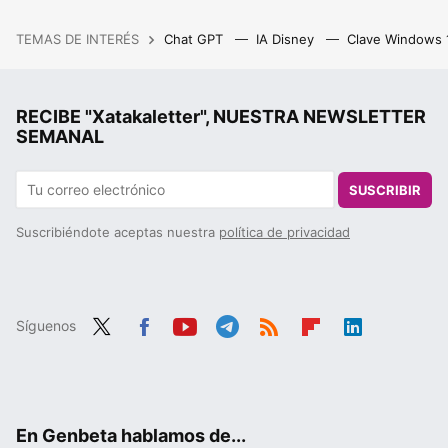
TEMAS DE INTERÉS
Chat GPT
IA Disney
Clave Windows
RECIBE "Xatakaletter", NUESTRA NEWSLETTER
SEMANAL
SUSCRIBIR
Suscribiéndote aceptas nuestra
política de privacidad
Síguenos
Twit
Fac
You
Tele
RSS
Flip
Link
ter
ebo
tub
gra
boa
edIn
ok
e
m
rd
En Genbeta hablamos de...