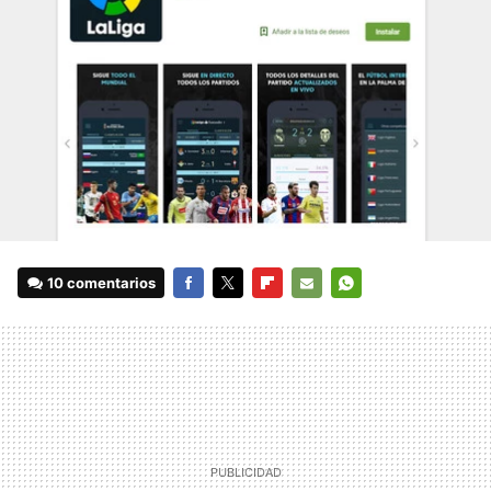
10 comentarios
FACEBOOK
TWITTER
FLIPBOARD
E-
WHATSAPP
MAIL