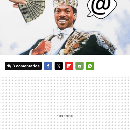
3 comentarios
FACEBOOK
TWITTER
FLIPBOARD
E-
WHATSAPP
MAIL