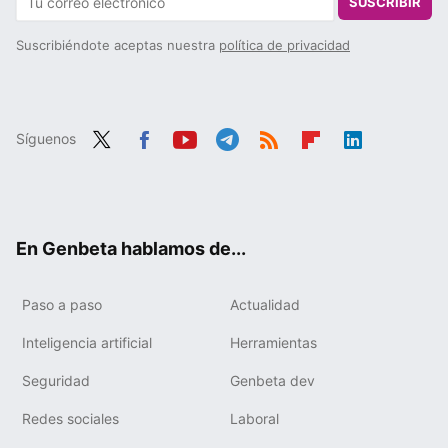
SUSCRIBIR
Suscribiéndote aceptas nuestra
política de privacidad
Síguenos
Twit
Fac
You
Tele
RSS
Flip
Link
ter
ebo
tub
gra
boa
edIn
ok
e
m
rd
En Genbeta hablamos de...
Paso a paso
Actualidad
Inteligencia artificial
Herramientas
Seguridad
Genbeta dev
Redes sociales
Laboral