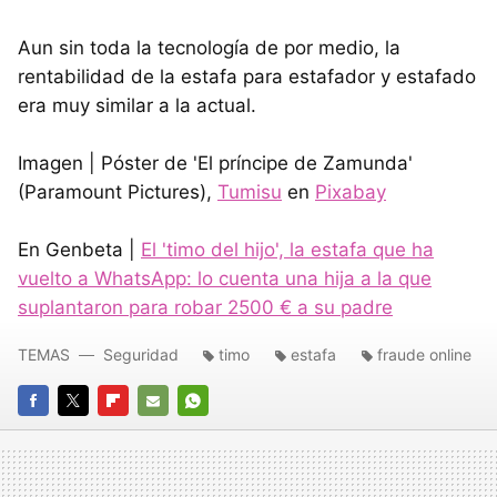
Aun sin toda la tecnología de por medio, la
rentabilidad de la estafa para estafador y estafado
era muy similar a la actual.
Imagen | Póster de 'El príncipe de Zamunda'
(Paramount Pictures),
Tumisu
en
Pixabay
En Genbeta |
El 'timo del hijo', la estafa que ha
vuelto a WhatsApp: lo cuenta una hija a la que
suplantaron para robar 2500 € a su padre
TEMAS
Seguridad
timo
estafa
fraude online
FACEBOOK
TWITTER
FLIPBOARD
E-
WHATSAPP
MAIL