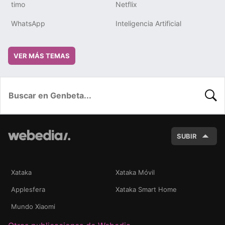
timo
Netflix
WhatsApp
Inteligencia Artificial
VER MÁS TEMAS
BUSC
SUBIR
Xataka
Xataka Móvil
Applesfera
Xataka Smart Home
Mundo Xiaomi