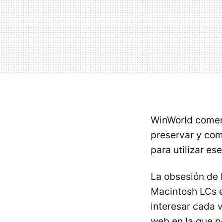
WinWorld comenz
preservar y com
para utilizar e
La obsesión de 
Macintosh LCs e
interesar cada 
web en la que 