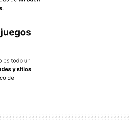
s
.
 juegos
b es todo un
des y sitios
ico de