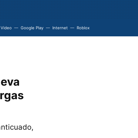
 Video
Google Play
Internet
Roblox
leva
argas
anticuado,