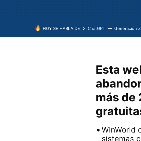
HOY SE HABLA DE
ChatGPT
Generación Z
Esta we
abandon
más de 
gratuit
WinWorld o
sistemas o