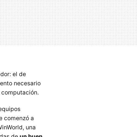
or: el de
iento necesario
a computación.
 equipos
se comenzó a
WinWorld, una
adas de
un buen