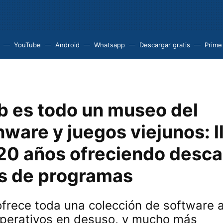
YouTube
Android
Whatsapp
Descargar gratis
Prime
b es todo un museo del
ware y juegos viejunos: l
20 años ofreciendo desc
as de programas
frece toda una colección de software 
perativos en desuso, y mucho más