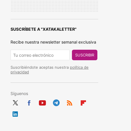
SUSCRÍBETE A "XATAKALETTER"
Recibe nuestra newsletter semanal exclusiva
SUSCRIBIR
Suscribiéndote aceptas nuestra
política de
privacidad
Síguenos
Twit
Fac
You
Tele
RSS
Flip
ter
ebo
tub
gra
boa
Link
ok
e
m
rd