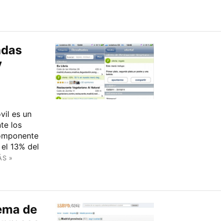
adas
y
vil es un
te los
componente
 el 13% del
ÁS »
tema de