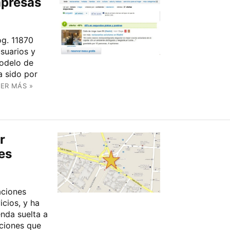
mpresas
og. 11870
suarios y
odelo de
a sido por
EER MÁS »
r
es
aciones
cios, y ha
enda suelta a
ciones que