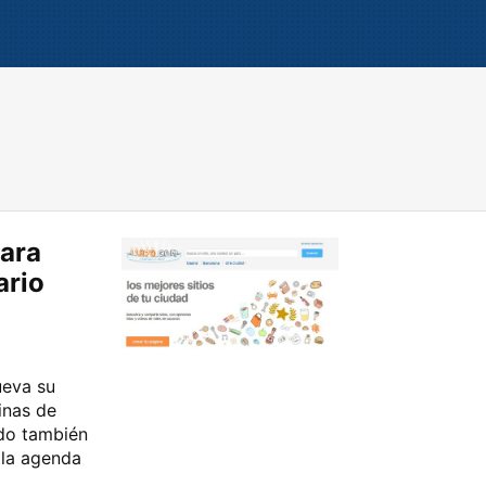
para
ario
ueva su
inas de
ndo también
 la agenda