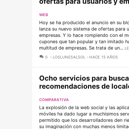
ofertas para usuarios y e
WEB
Hoy se ha producido el anuncio en su bl
lanza su nuevo sistema de ofertas para u
empresas. Y lo hace rompiendo con el m
cupones que tan popular y tan imitado h
multitud de empresas. Se trata de un...
L
COMENTARIOS
0
LOSLUNESALSOL
HACE 15 AÑOS
Ocho servicios para busca
recomendaciones de local
COMPARATIVA
La explosión de la web social y las aplic
móviles ha dado lugar a muchísimos servi
permitido que los desarrolladores den ri
su imaginación con muchas menos limita