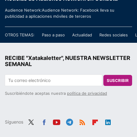
Audience Network:Audience Network: Facebook lleva su
publicidad a aplicaciones móviles de terceros
OTROS TEMAS:
Paso a paso
Actualidad
Redes sociales
RECIBE "Xatakaletter", NUESTRA NEWSLETTER
SEMANAL
SUSCRIBIR
Suscribiéndote aceptas nuestra
política de privacidad
Síguenos
Twit
Fac
You
Tele
RSS
Flip
Link