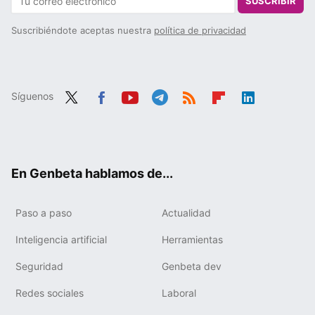
SUSCRIBIR
Suscribiéndote aceptas nuestra
política de privacidad
Síguenos
Twit
Fac
You
Tele
RSS
Flip
Link
ter
ebo
tub
gra
boa
edIn
ok
e
m
rd
En Genbeta hablamos de...
Paso a paso
Actualidad
Inteligencia artificial
Herramientas
Seguridad
Genbeta dev
Redes sociales
Laboral