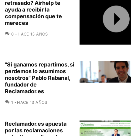
retrasado? Airhelp te
ayuda a recibir la
compensación que te
mereces
COMENTARIOS
0
HACE 13 AÑOS
"Si ganamos repartimos, si
perdemos lo asumimos
nosotros" Pablo Rabanal,
fundador de
Reclamador.es
COMENTARIOS
1
HACE 13 AÑOS
Reclamador.es apuesta
por las reclamaciones