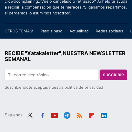
crowdcomplaining:¿Vuelo cancelado o retrasado? Airhelp te ayuda
a recibir la compensación que te mereces."Si ganamos repartimos,
si perdemos lo asumimos nosotros"...
OTROS TEMAS:
Paso a paso
Actualidad
Redes sociales
RECIBE "Xatakaletter", NUESTRA NEWSLETTER
SEMANAL
SUSCRIBIR
Suscribiéndote aceptas nuestra
política de privacidad
Síguenos
Twit
Fac
You
Tele
RSS
Flip
Link