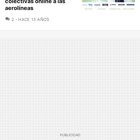
colectivas online a las
aerolíneas
COMENTARIOS
2
HACE 13 AÑOS