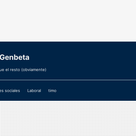
 Genbeta
ue el resto (obviamente)
s sociales
Laboral
timo