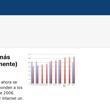
 más
mente)
e ahora se
ponden a los
de 2006.
 Internet un