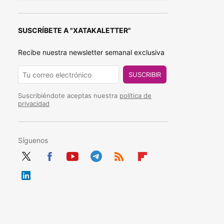
SUSCRÍBETE A "XATAKALETTER"
Recibe nuestra newsletter semanal exclusiva
SUSCRIBIR
Suscribiéndote aceptas nuestra
política de
privacidad
Síguenos
Twit
Fac
You
Tele
RSS
Flip
ter
ebo
tub
gra
boa
Link
ok
e
m
rd
edIn