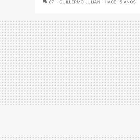
COMENTARIOS
87
GUILLERMO JULIÁN
HACE 15 AÑOS