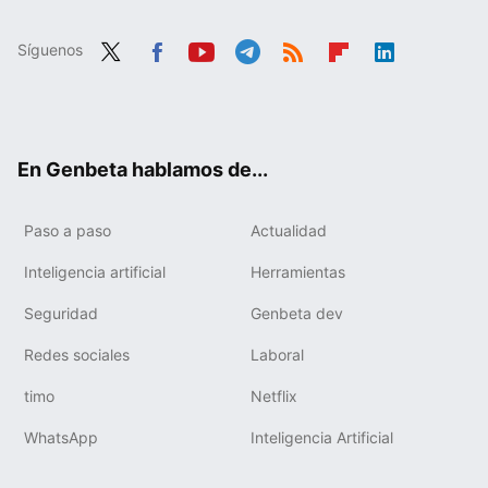
Síguenos
Twit
Fac
You
Tele
RSS
Flip
Link
ter
ebo
tub
gra
boa
edIn
ok
e
m
rd
En Genbeta hablamos de...
Paso a paso
Actualidad
Inteligencia artificial
Herramientas
Seguridad
Genbeta dev
Redes sociales
Laboral
timo
Netflix
WhatsApp
Inteligencia Artificial