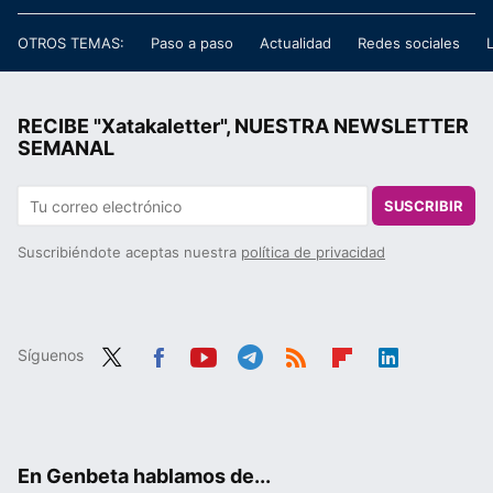
OTROS TEMAS:
Paso a paso
Actualidad
Redes sociales
RECIBE "Xatakaletter", NUESTRA NEWSLETTER
SEMANAL
SUSCRIBIR
Suscribiéndote aceptas nuestra
política de privacidad
Síguenos
Twit
Fac
You
Tele
RSS
Flip
Link
ter
ebo
tub
gra
boa
edIn
ok
e
m
rd
En Genbeta hablamos de...