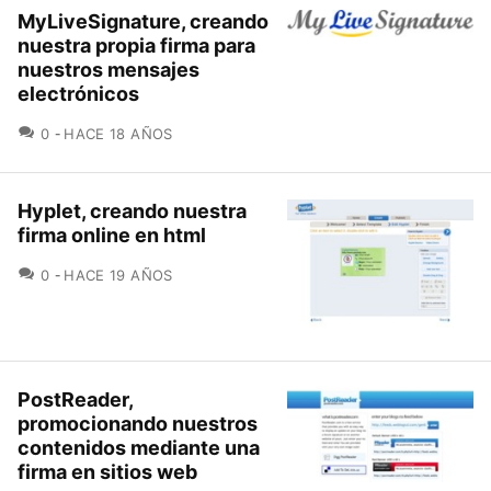
MyLiveSignature, creando
nuestra propia firma para
nuestros mensajes
electrónicos
COMENTARIOS
0
HACE 18 AÑOS
Hyplet, creando nuestra
firma online en html
COMENTARIOS
0
HACE 19 AÑOS
PostReader,
promocionando nuestros
contenidos mediante una
firma en sitios web