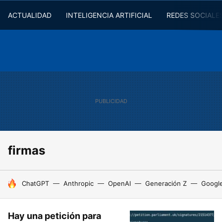
ACTUALIDAD
INTELIGENCIA ARTIFICIAL
REDES SOCIALE
firmas
HOY SE HABLA DE
ChatGPT
Anthropic
OpenAI
Generación Z
Googl
Hay una petición para