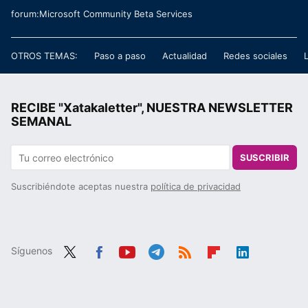
forum:Microsoft Community Beta Services
OTROS TEMAS:
Paso a paso
Actualidad
Redes sociales
RECIBE "Xatakaletter", NUESTRA NEWSLETTER
SEMANAL
SUSCRIBIR
Suscribiéndote aceptas nuestra
política de privacidad
Síguenos
Twit
Fac
You
Tele
RSS
Flip
Link
ter
ebo
tub
gra
boa
edIn