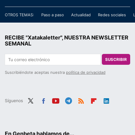
OTROS TEMAS:
Paso a paso
Actualidad
Redes sociales
RECIBE "Xatakaletter", NUESTRA NEWSLETTER
SEMANAL
SUSCRIBIR
Suscribiéndote aceptas nuestra
política de privacidad
Síguenos
Twit
Fac
You
Tele
RSS
Flip
Link
ter
ebo
tub
gra
boa
edIn
ok
e
m
rd
En Genbeta hablamos de...