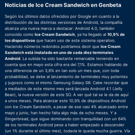
Noticias de Ice Cream Sandwich en Genbeta
Según los últimos datos ofrecidos por Google en cuanto a la
distribución de las distintas versiones de Android, la compañía
alcanza una nueva marca a destacar: Android 4.0, también
conocido como
Ice Cream Sandwich
, ya ha llegado al
10,9% de
los dispositivos
que hacen uso de este sistema operativo.
Haciendo números redondos podríamos decir que
Ice Cream
Sandwich está instalado en uno de cada diez terminales
Android
. La subida ha sido bastante remarcable teniendo en
cuenta que en mayo esta cifra era del 7,1%. Estamos hablando de
una diferencia de un 3,8% en tan solo un mes que, con toda
probabilidad, se debe al lanzamiento de terminales muy potentes
y jugosos como el mismo Samsung Galaxy SIII. Cabe recordar que
a mediados de este mismo mes será lanzada Android 4.1 (Jelly
Bean), la nueva versión de este SO. A ver qué tal se le da de aquí
a unos meses. Para alcanzar este 10,9% de dispositivos Android
con Ice Cream Sandwich, a pesar de ese casi 4% alcanzado entre
mayo y junio, han hecho falta algo más de ocho meses. Y a
Gingerbread, que sigue dominando con tranquilidad con un 64%
de los terminales Android pese a haber empezado a descender
(un 1% durante el último mes), todavía le queda mucha guerra. Vía