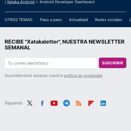
|
Xataka Android
> Android Developer Dashboard
OTROS TEMAS:
Paso a paso
Actualidad
Redes sociales
RECIBE "Xatakaletter", NUESTRA NEWSLETTER
SEMANAL
SUSCRIBIR
Suscribiéndote aceptas nuestra
política de privacidad
Síguenos
Twit
Fac
You
Tele
RSS
Flip
Link
ter
ebo
tub
gra
boa
edIn
ok
e
m
rd