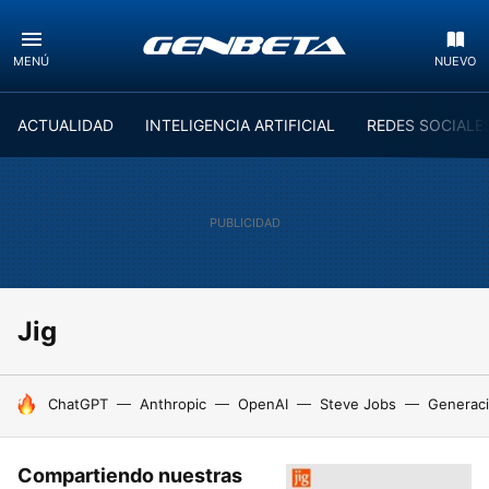
MENÚ
NUEVO
ACTUALIDAD
INTELIGENCIA ARTIFICIAL
REDES SOCIALE
Jig
HOY SE HABLA DE
ChatGPT
Anthropic
OpenAI
Steve Jobs
Generaci
Compartiendo nuestras