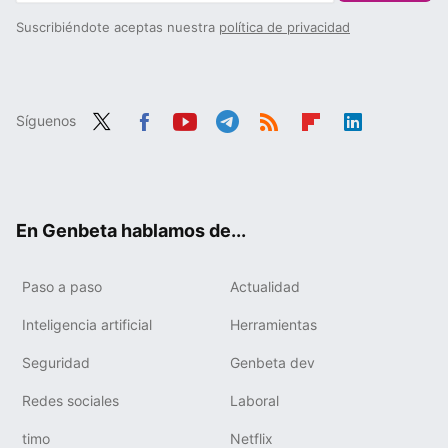
Suscribiéndote aceptas nuestra
política de privacidad
Síguenos
Twit
Fac
You
Tele
RSS
Flip
Link
ter
ebo
tub
gra
boa
edIn
ok
e
m
rd
En Genbeta hablamos de...
Paso a paso
Actualidad
Inteligencia artificial
Herramientas
Seguridad
Genbeta dev
Redes sociales
Laboral
timo
Netflix