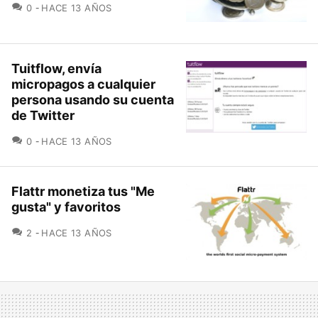
COMENTARIOS
0
HACE 13 AÑOS
Tuitflow, envía
micropagos a cualquier
persona usando su cuenta
de Twitter
COMENTARIOS
0
HACE 13 AÑOS
Flattr monetiza tus "Me
gusta" y favoritos
COMENTARIOS
2
HACE 13 AÑOS