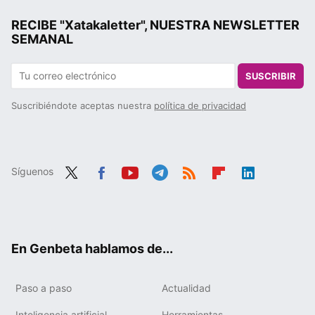
RECIBE "Xatakaletter", NUESTRA NEWSLETTER
SEMANAL
SUSCRIBIR
Suscribiéndote aceptas nuestra
política de privacidad
Síguenos
Twit
Fac
You
Tele
RSS
Flip
Link
ter
ebo
tub
gra
boa
edIn
ok
e
m
rd
En Genbeta hablamos de...
Paso a paso
Actualidad
Inteligencia artificial
Herramientas