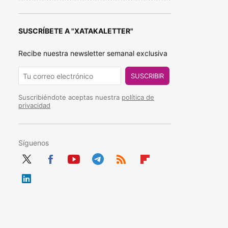
SUSCRÍBETE A "XATAKALETTER"
Recibe nuestra newsletter semanal exclusiva
SUSCRIBIR
Suscribiéndote aceptas nuestra
política de
privacidad
Síguenos
Twit
Fac
You
Tele
RSS
Flip
ter
ebo
tub
gra
boa
Link
ok
e
m
rd
edIn