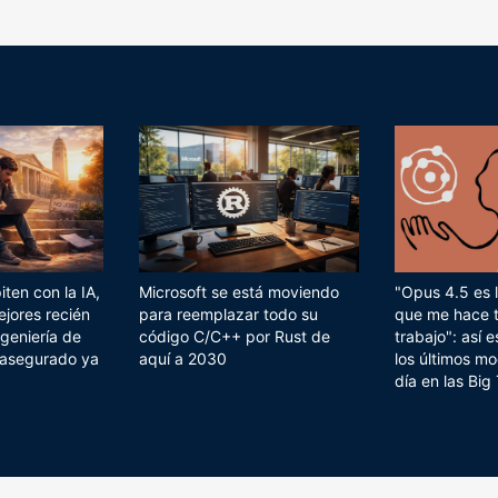
ten con la IA,
Microsoft se está moviendo
"Opus 4.5 es l
ejores recién
para reemplazar todo su
que me hace 
geniería de
código C/C++ por Rust de
trabajo": así
 asegurado ya
aquí a 2030
los últimos mo
día en las Big