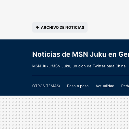
ARCHIVO DE NOTICIAS
Noticias de MSN Juku en Ge
MSN Juku:MSN Juku, un clon de Twitter para China
OTROS TEMAS:
Paso a paso
Actualidad
Rede