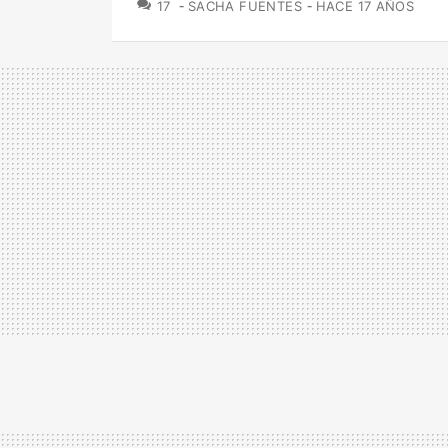
COMENTARIOS
17
SACHA FUENTES
HACE 17 AÑOS