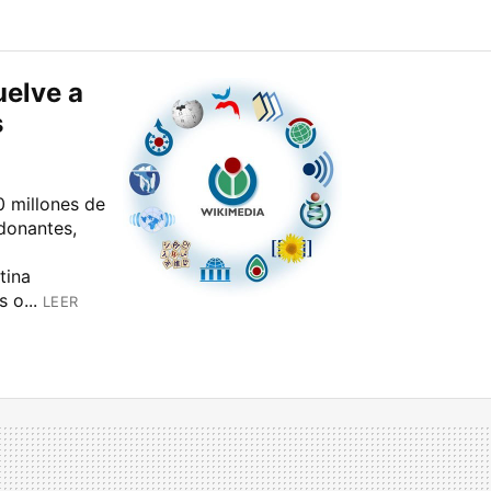
uelve a
s
 millones de
donantes,
a
tina
 o...
LEER