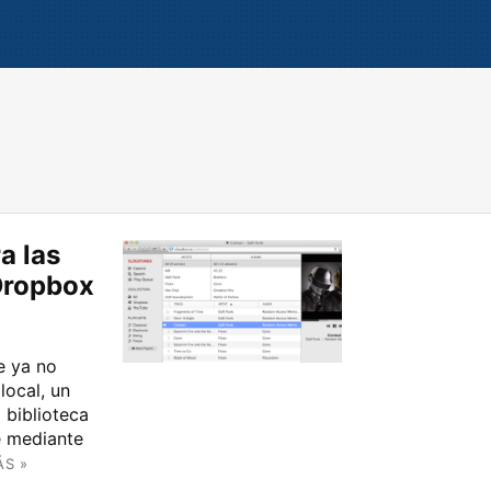
a las
Dropbox
e ya no
local, un
 biblioteca
e mediante
ÁS »