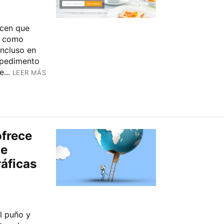
acen que
o como
incluso en
mpedimento
...
LEER MÁS
ofrece
ue
ráficas
l puño y