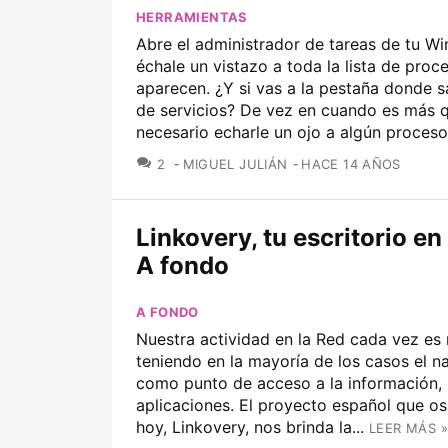
HERRAMIENTAS
Abre el administrador de tareas de tu W
échale un vistazo a toda la lista de proc
aparecen. ¿Y si vas a la pestaña donde sal
de servicios? De vez en cuando es más 
necesario echarle un ojo a algún proceso.
COMENTARIOS
2
MIGUEL JULIÁN
HACE 14 AÑOS
Linkovery, tu escritorio en
A fondo
A FONDO
Nuestra actividad en la Red cada vez es
teniendo en la mayoría de los casos el 
como punto de acceso a la información, 
aplicaciones. El proyecto español que o
hoy, Linkovery, nos brinda la...
LEER MÁS »