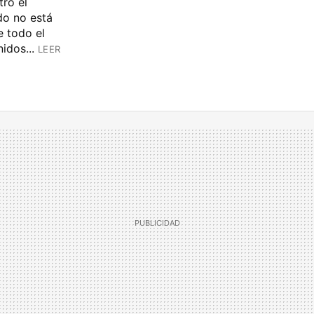
ro el
do no está
e todo el
idos...
LEER