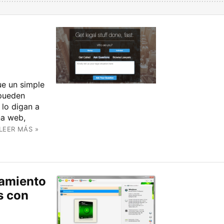
ue un simple
 pueden
 lo digan a
na web,
LEER MÁS »
tamiento
s con