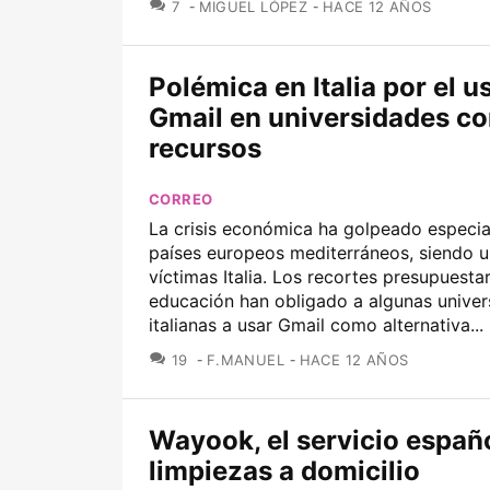
COMENTARIOS
7
MIGUEL LÓPEZ
HACE 12 AÑOS
Polémica en Italia por el u
Gmail en universidades c
recursos
CORREO
La crisis económica ha golpeado especia
países europeos mediterráneos, siendo u
víctimas Italia. Los recortes presupuesta
educación han obligado a algunas univer
italianas a usar Gmail como alternativa...
COMENTARIOS
19
F.MANUEL
HACE 12 AÑOS
Wayook, el servicio españ
limpiezas a domicilio