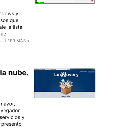
indows y
esos que
e la lista
que
..
LEER MÁS »
 la nube.
 mayor,
navegador
servicios y
s presento