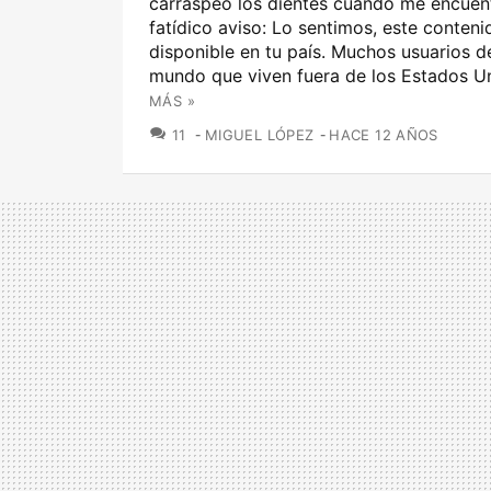
carraspeo los dientes cuando me encuent
fatídico aviso: Lo sentimos, este conteni
disponible en tu país. Muchos usuarios d
mundo que viven fuera de los Estados Un
MÁS »
COMENTARIOS
11
MIGUEL LÓPEZ
HACE 12 AÑOS