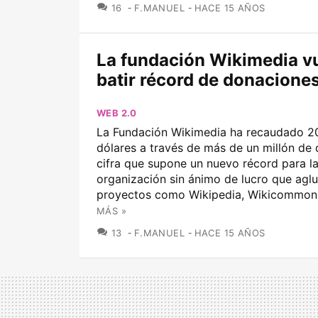
COMENTARIOS
16
F.MANUEL
HACE 15 AÑOS
La fundación Wikimedia v
batir récord de donacione
WEB 2.0
La Fundación Wikimedia ha recaudado 20
dólares a través de más de un millón de 
cifra que supone un nuevo récord para l
organización sin ánimo de lucro que aglu
proyectos como Wikipedia, Wikicommons
MÁS »
COMENTARIOS
13
F.MANUEL
HACE 15 AÑOS