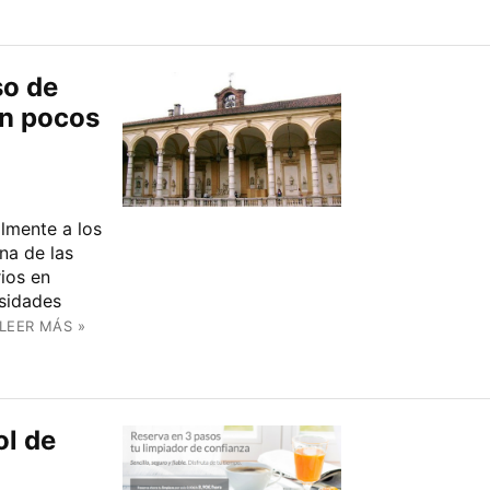
so de
on pocos
lmente a los
na de las
rios en
sidades
LEER MÁS »
ol de