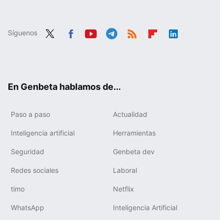
Síguenos
Twit
Fac
You
Tele
RSS
Flip
Link
ter
ebo
tub
gra
boa
edIn
ok
e
m
rd
En Genbeta hablamos de...
Paso a paso
Actualidad
Inteligencia artificial
Herramientas
Seguridad
Genbeta dev
Redes sociales
Laboral
timo
Netflix
WhatsApp
Inteligencia Artificial