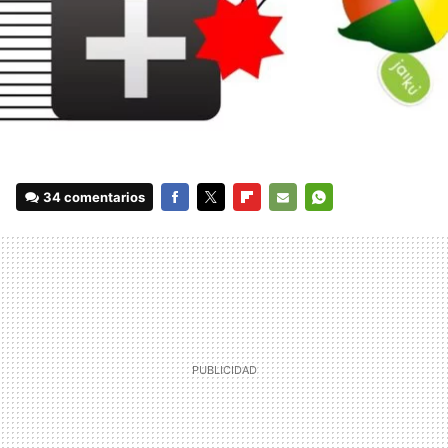
34 comentarios
FACEBOOK
TWITTER
FLIPBOARD
E-
WHATSAPP
MAIL