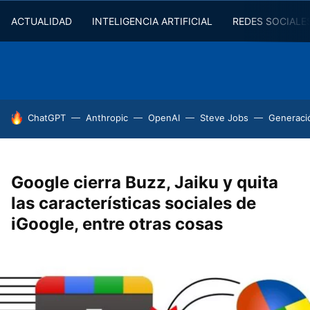
ACTUALIDAD
INTELIGENCIA ARTIFICIAL
REDES SOCIALE
HOY SE HABLA DE
ChatGPT
Anthropic
OpenAI
Steve Jobs
Generaci
Google cierra Buzz, Jaiku y quita
las características sociales de
iGoogle, entre otras cosas