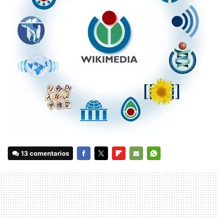
13 comentarios
FACEBOOK
TWITTER
FLIPBOARD
E-
WHATSAPP
MAIL