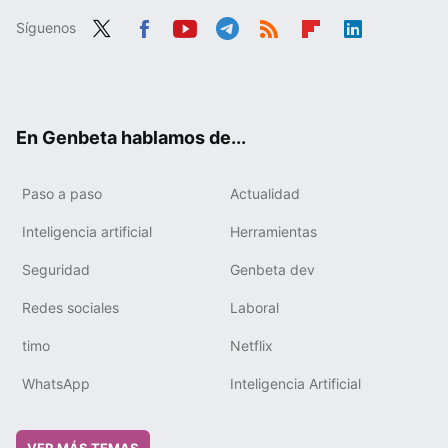
Síguenos
Twit
Fac
You
Tele
RSS
Flip
Link
ter
ebo
tub
gra
boa
edIn
ok
e
m
rd
En Genbeta hablamos de...
Paso a paso
Actualidad
Inteligencia artificial
Herramientas
Seguridad
Genbeta dev
Redes sociales
Laboral
timo
Netflix
WhatsApp
Inteligencia Artificial
VER MÁS TEMAS