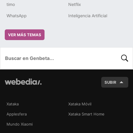
timo
Netflix
WhatsApp
Inteligencia Artificial
VER MÁS TEMAS
BUSC
SUBIR
Xataka
Xataka Móvil
Applesfera
Xataka Smart Home
Mundo Xiaomi