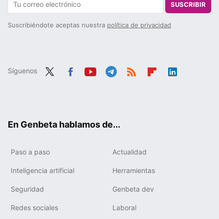
SUSCRIBIR
Suscribiéndote aceptas nuestra
política de privacidad
Síguenos
Twit
Fac
You
Tele
RSS
Flip
Link
ter
ebo
tub
gra
boa
edIn
ok
e
m
rd
En Genbeta hablamos de...
Paso a paso
Actualidad
Inteligencia artificial
Herramientas
Seguridad
Genbeta dev
Redes sociales
Laboral