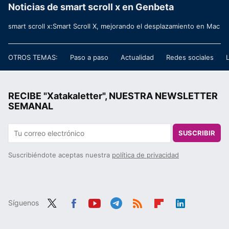
Noticias de smart scroll x en Genbeta
smart scroll x:Smart Scroll X, mejorando el desplazamiento en Mac
OTROS TEMAS:
Paso a paso
Actualidad
Redes sociales
RECIBE "Xatakaletter", NUESTRA NEWSLETTER
SEMANAL
SUSCRIBIR
Suscribiéndote aceptas nuestra
política de privacidad
Síguenos
Twit
Fac
You
Tele
RSS
Flip
Link