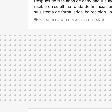
Después de tres años de actividad y au
recibieron su última ronda de financiaci
su sistema de formularios, ha recibido un
COMENTARIOS
2
ÁGUEDA A.LLORCA
HACE 11 AÑOS