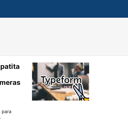
patita
imeras
a para
»