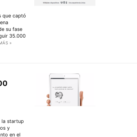
s que captó
uena
de su fase
guir 35.000
MÁS »
00
la startup
ios y
nto en el