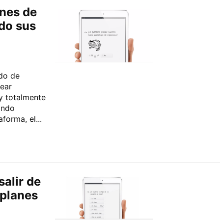
ones de
ndo sus
do de
rear
 y totalmente
ando
forma, el...
alir de
 planes