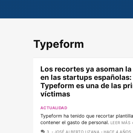
Typeform
Los recortes ya asoman la 
en las startups españolas:
Typeform es una de las pr
víctimas
ACTUALIDAD
Typeform ha tenido que recortar plantill
contener el gasto de personal.
LEER MÁS 
COMENTARIOS
3
JOSÉ ALBERTO LIZANA
HACE 4 AÑOS