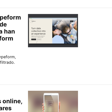
ypeform
 de
a han
eform
Typeform,
iltrado.
 online,
ares