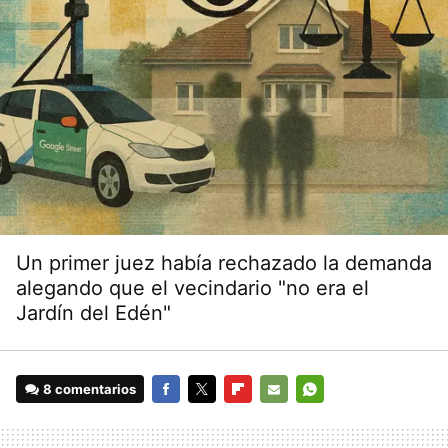
Un primer juez había rechazado la demanda
alegando que el vecindario "no era el
Jardín del Edén"
8 comentarios
FACEBOOK
TWITTER
FLIPBOARD
E-
WHATSAPP
MAIL