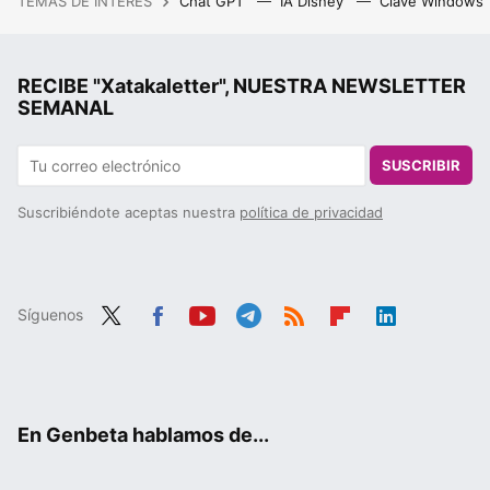
TEMAS DE INTERÉS
Chat GPT
IA Disney
Clave Windows
RECIBE "Xatakaletter", NUESTRA NEWSLETTER
SEMANAL
SUSCRIBIR
Suscribiéndote aceptas nuestra
política de privacidad
Síguenos
Twit
Fac
You
Tele
RSS
Flip
Link
ter
ebo
tub
gra
boa
edIn
ok
e
m
rd
En Genbeta hablamos de...