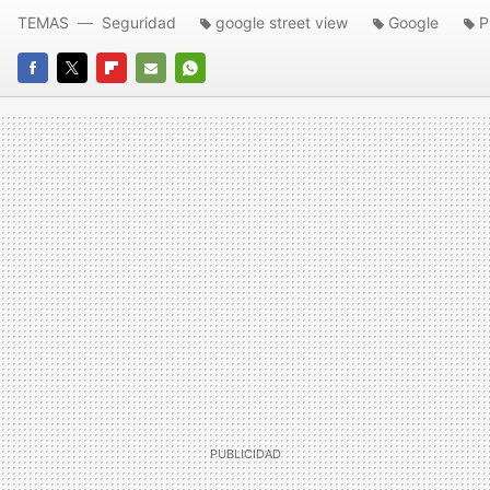
TEMAS
Seguridad
google street view
Google
P
FACEBOOK
TWITTER
FLIPBOARD
E-
WHATSAPP
MAIL