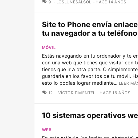
COMENTARIOS
9
LOSLUNESALSOL
HACE 14 AÑOS
Site to Phone envía enlac
tu navegador a tu teléfono
MÓVIL
Estás navegando en tu ordenador y te e
con una web que tienes que visitar con t
tienes que ir a otra parte. O simplemente
guardarla en los favoritos de tu móvil. H
esto lo podías lograr mediante...
LEER MÁ
COMENTARIOS
12
VÍCTOR PIMENTEL
HACE 16 AÑOS
10 sistemas operativos w
WEB