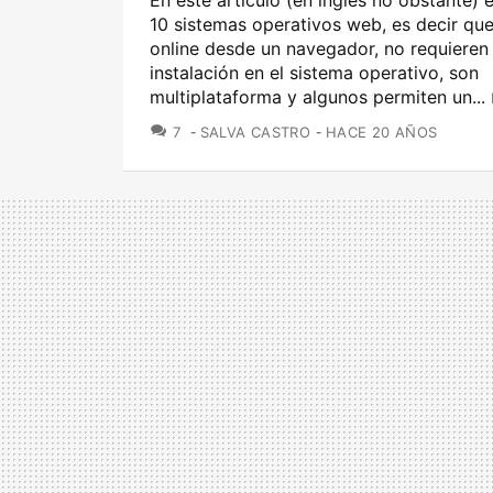
En este artículo (en inglés no obstante) 
10 sistemas operativos web, es decir que
online desde un navegador, no requieren
instalación en el sistema operativo, son
multiplataforma y algunos permiten un...
COMENTARIOS
7
SALVA CASTRO
HACE 20 AÑOS