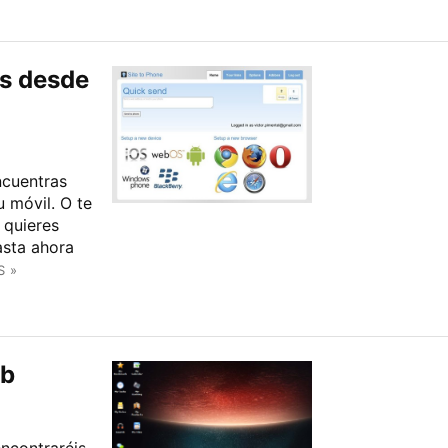
es desde
ncuentras
u móvil. O te
 quieres
asta ahora
S »
eb