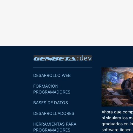
DESARROLLO WEB
FORMACIÓN
PROGRAMADORES
BASES DE DATOS
Ahora que compi
DESARROLLADORES
ni siquiera los m
graduados en in
HERRAMIENTAS PARA
software tienen
PROGRAMADORES