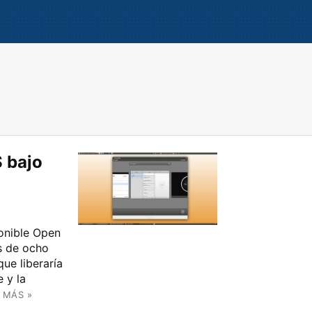
 bajo
ponible Open
s de ocho
ue liberaría
 y la
 MÁS »