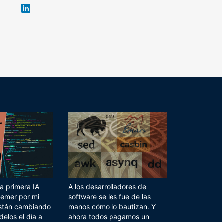
Twit
Fac
You
Tele
RSS
Flip
ter
ebo
tub
gra
boa
Link
ok
e
m
rd
edIn
a primera IA
A los desarrolladores de
temer por mi
software se les fue de las
 están cambiando
manos cómo lo bautizan. Y
delos el día a
ahora todos pagamos un