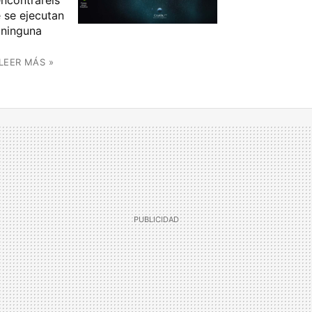
encontraréis
 se ejecutan
 ninguna
LEER MÁS »