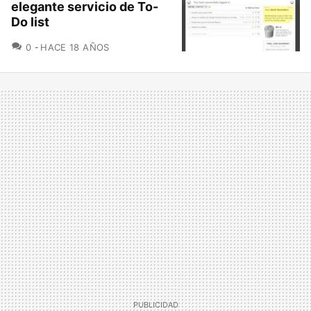
elegante servicio de To-
Do list
COMENTARIOS
0
HACE 18 AÑOS