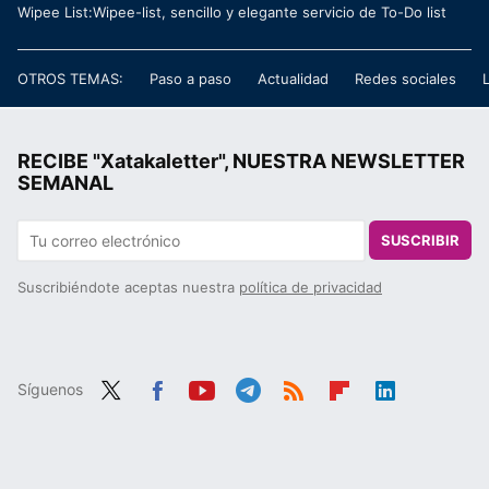
Wipee List:Wipee-list, sencillo y elegante servicio de To-Do list
OTROS TEMAS:
Paso a paso
Actualidad
Redes sociales
RECIBE "Xatakaletter", NUESTRA NEWSLETTER
SEMANAL
SUSCRIBIR
Suscribiéndote aceptas nuestra
política de privacidad
Síguenos
Twit
Fac
You
Tele
RSS
Flip
Link
ter
ebo
tub
gra
boa
edIn