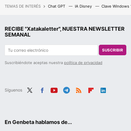
TEMAS DE INTERÉS
Chat GPT
IA Disney
Clave Windows
RECIBE "Xatakaletter", NUESTRA NEWSLETTER
SEMANAL
SUSCRIBIR
Suscribiéndote aceptas nuestra
política de privacidad
Síguenos
Twit
Fac
You
Tele
RSS
Flip
Link
ter
ebo
tub
gra
boa
edIn
ok
e
m
rd
En Genbeta hablamos de...