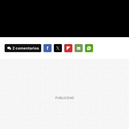
2 comentarios
FACEBOOK
TWITTER
FLIPBOARD
E-
WHATSAPP
MAIL