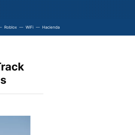
Roblox
WiFi
Hacienda
Track
os