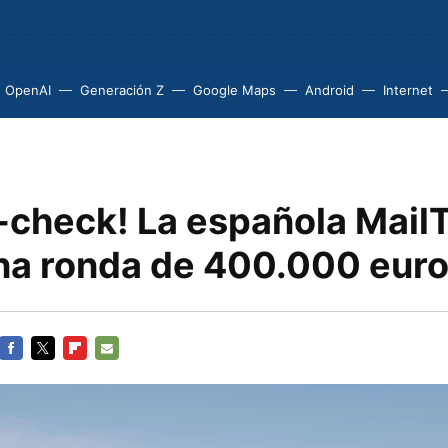
OpenAI
Generación Z
Google Maps
Android
Internet
-check! La española Mail
una ronda de 400.000 eur
FACEBOOK
TWITTER
FLIPBOARD
E-
MAIL