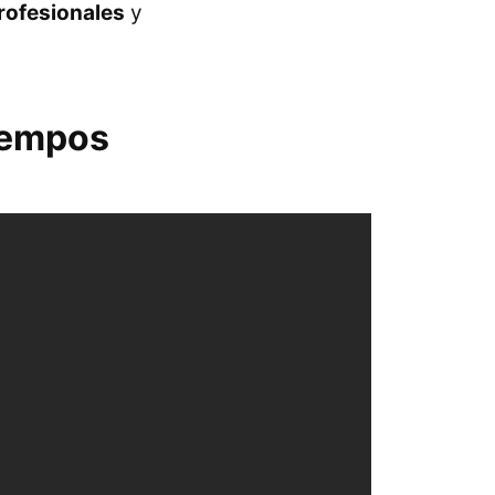
rofesionales
y
iempos