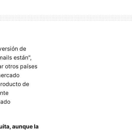
versión de
ails están",
r otros países
mercado
producto de
ante
cado
uita, aunque la