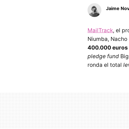
Jaime No
MailTrack
, el p
Niumba, Nacho 
400.000 euros
pledge fund
Big
ronda el total
le