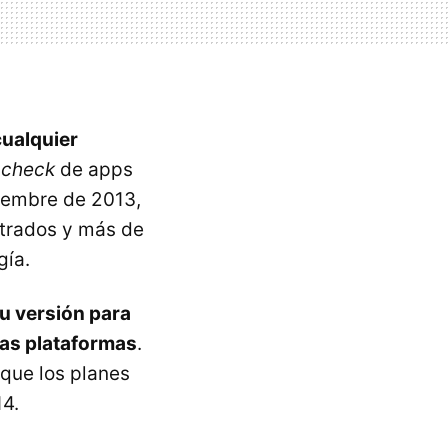
cualquier
-check
de apps
iembre de 2013,
strados y más de
gía.
su versión para
ras plataformas
.
que los planes
14.