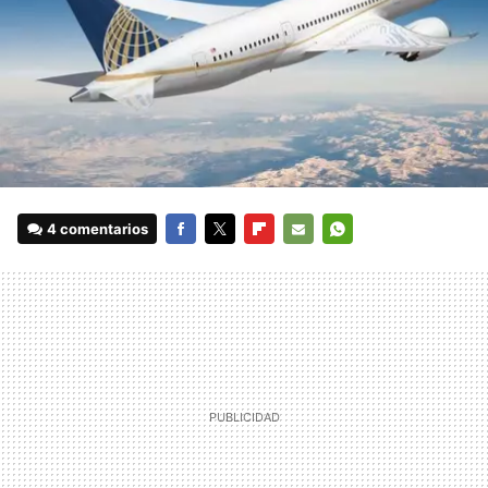
4 comentarios
FACEBOOK
TWITTER
FLIPBOARD
E-
WHATSAPP
MAIL