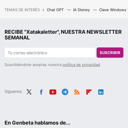
TEMAS DE INTERÉS
Chat GPT
IA Disney
Clave Windows
RECIBE "Xatakaletter", NUESTRA NEWSLETTER
SEMANAL
SUSCRIBIR
Suscribiéndote aceptas nuestra
política de privacidad
Síguenos
Twit
Fac
You
Tele
RSS
Flip
Link
ter
ebo
tub
gra
boa
edIn
ok
e
m
rd
En Genbeta hablamos de...